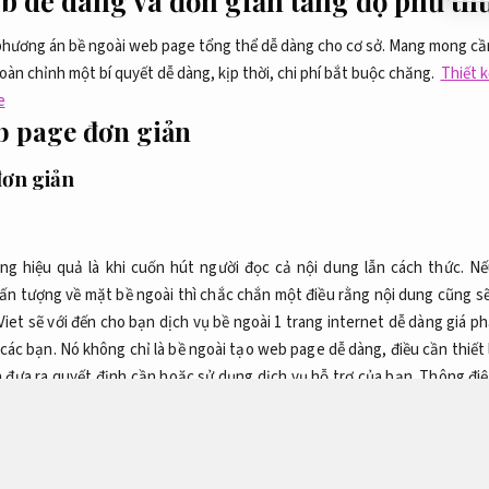
eb dễ dàng và đơn giản tăng độ phủ th
phương án bề ngoài web page tổng thể dễ dàng cho cơ sở. Mang mong cầ
n chỉnh một bí quyết dễ dàng, kịp thời, chi phí bắt buộc chăng.
Thiết 
e
b page đơn giản
đơn giản
g hiệu quả là khi cuốn hút người đọc cả nội dung lẫn cách thức. Nế
n tượng về mặt bề ngoài thì chắc chắn một điều rằng nội dung cũng s
Viet sẽ với đến cho bạn dịch vụ bề ngoài 1 trang internet dễ dàng giá 
 các bạn. Nó không chỉ là bề ngoài tạo web page dễ dàng, điều cần thiết
n đưa ra quyết định cần hoặc sử dụng dịch vụ hỗ trợ của bạn.
Thông điệ
e dần trở thành công cụ giúp đỡ đắc lực cho sự lớn mạnh của cơ sở b
 mà trang Sieutocviet tạo ra.
Tăng khách hàng tiềm năng.
Bạn buộc bắ
affic.
Bạn quan tâm đến dịch vụ bề ngoài tạo web page dễ dàng của ch
c bạn đang tự hỏi liệu bạn mang thực sự buộc bắt buộc một trang in