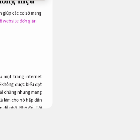
ương hiệu
n giúp các cơ sở mang
kế website đơn giản
u một trang internet
ẽ không được biểu đạt
phải chăng nhưng mang
 là làm cho nó hấp dẫn
p dễ nhớ.
Nhờ đó,
Tối
ạn.
Tối ưu liên tục.
Đây
t buộc bề ngoài web
úng tôi?
SEO website.
ternet cho cơ sở của