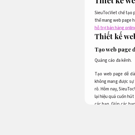
Thiết kế w
SieuTocViet chế tạo 
thể mang web page hoà
hỗ trợ bán hàng onlin
Thiết kế we
Tạo web page 
Quảng cáo đa kênh.
Tạo web page dễ dàn
không mang được sự ấ
rõ. Hôm nay, SieuToc
lại hiệu quả cuốn hút
các bạn. Giúp các bạ
ưu ngân sách.
web pag
chính là sự khác biệt
page đẹp?
Cải thiện tr
Tối ưu ngân sách.
Hoặ