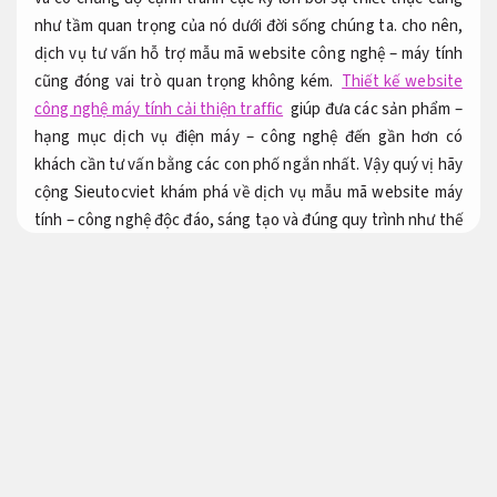
như tầm quan trọng của nó dưới đời sống chúng ta. cho nên,
dịch vụ tư vấn hỗ trợ mẫu mã website công nghệ – máy tính
cũng đóng vai trò quan trọng không kém.
Thiết kế website
công nghệ máy tính cải thiện traffic
giúp đưa các sản phẩm –
hạng mục dịch vụ điện máy – công nghệ đến gần hơn có
khách cần tư vấn bằng các con phố ngắn nhất. Vậy quý vị hãy
cộng Sieutocviet khám phá về dịch vụ mẫu mã website máy
tính – công nghệ độc đáo, sáng tạo và đúng quy trình như thế
nào nhé!
Tăng tỷ lệ chuyển đổi.
Thiết kế website công nghệ máy tính
TikTok Ads.
Thiết kế website máy tính
Fanpage.
Mẫu mã website máy tính – công nghệ là website hỗ trợ xử lý
công ty đăng chuyên chở và giới thiệu các mẫu sản phẩm/