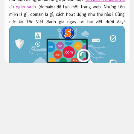
ưu ngân sách
(domain) để tạo một trang web. Nhưng tên
miền là gì, domain là gì, cách hoạt động như thế nào? Cùng
cực kỳ Tốc Việt đánh giá ngay tại bài viết dưới đây!
Tiếp cận đúng khách hàng.
Tên miền website
Đăng ký tên miền website
Doanh thu.
Đăng ký
tên miền website hỗ trợ lên top Google
hay còn
được gọi là domain, là cửa hàng trang web mà đa số người