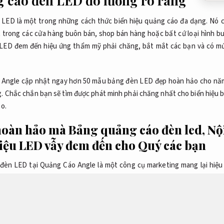
 cáo đèn LED đo lường rõ ràng
LED là một trong những cách thức biển hiệu quảng cáo đa dạng. Nó 
trong các cửa hàng buôn bán, shop bán hàng hoặc bất cứ loại hình b
LED đem đến hiệu ứng thẩm mỹ phải chăng, bắt mắt các bạn và có mức
Angle cập nhật ngay hơn 50 mẫu bảng đèn LED đẹp hoàn hảo cho năm
.
Chắc chắn bạn sẽ tìm được phát minh phải chăng nhất cho biển hiệu 
áo.
oàn hảo mà Bảng quảng cáo đèn led,
Nộ
ệu LED vẫy đem đến cho Quý các bạn
 đèn LED tại Quảng Cáo Angle là một công cụ marketing mang lại hiệu
 tiềm năng.
Thiết kế website.
Ra quyết định theo dữ liệu.
Với những điể
u này xứng đáng để đầu tư.
n traffic.